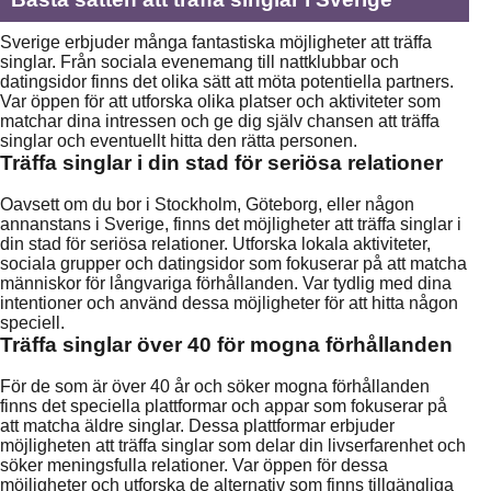
Sverige erbjuder många fantastiska möjligheter att träffa
singlar. Från sociala evenemang till nattklubbar och
datingsidor finns det olika sätt att möta potentiella partners.
Var öppen för att utforska olika platser och aktiviteter som
matchar dina intressen och ge dig själv chansen att träffa
singlar och eventuellt hitta den rätta personen.
Träffa singlar i din stad för seriösa relationer
Oavsett om du bor i Stockholm, Göteborg, eller någon
annanstans i Sverige, finns det möjligheter att träffa singlar i
din stad för seriösa relationer. Utforska lokala aktiviteter,
sociala grupper och datingsidor som fokuserar på att matcha
människor för långvariga förhållanden. Var tydlig med dina
intentioner och använd dessa möjligheter för att hitta någon
speciell.
Träffa singlar över 40 för mogna förhållanden
För de som är över 40 år och söker mogna förhållanden
finns det speciella plattformar och appar som fokuserar på
att matcha äldre singlar. Dessa plattformar erbjuder
möjligheten att träffa singlar som delar din livserfarenhet och
söker meningsfulla relationer. Var öppen för dessa
möjligheter och utforska de alternativ som finns tillgängliga