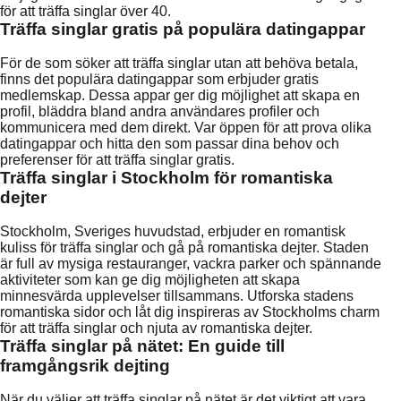
för att träffa singlar över 40.
Träffa singlar gratis på populära datingappar
För de som söker att träffa singlar utan att behöva betala,
finns det populära datingappar som erbjuder gratis
medlemskap. Dessa appar ger dig möjlighet att skapa en
profil, bläddra bland andra användares profiler och
kommunicera med dem direkt. Var öppen för att prova olika
datingappar och hitta den som passar dina behov och
preferenser för att träffa singlar gratis.
Träffa singlar i Stockholm för romantiska
dejter
Stockholm, Sveriges huvudstad, erbjuder en romantisk
kuliss för träffa singlar och gå på romantiska dejter. Staden
är full av mysiga restauranger, vackra parker och spännande
aktiviteter som kan ge dig möjligheten att skapa
minnesvärda upplevelser tillsammans. Utforska stadens
romantiska sidor och låt dig inspireras av Stockholms charm
för att träffa singlar och njuta av romantiska dejter.
Träffa singlar på nätet: En guide till
framgångsrik dejting
När du väljer att träffa singlar på nätet är det viktigt att vara