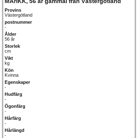
MAriKK, 56 år gammal från Västergötland
Provins
Västergötland
postnummer
-
Ålder
56 år
Storlek
cm
Vikt
kg
Kön
Kvinna
Egenskaper
-
Hudfärg
-
Ögonfärg
-
Hårfärg
-
Hårlängd
-