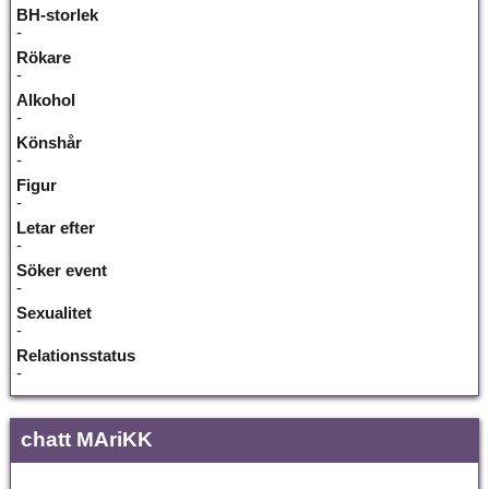
BH-storlek
-
Rökare
-
Alkohol
-
Könshår
-
Figur
-
Letar efter
-
Söker event
-
Sexualitet
-
Relationsstatus
-
chatt MAriKK