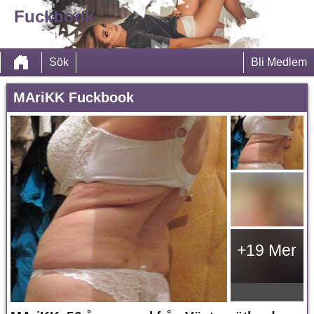
Fuckbook
Sök
Bli Medlem
MAriKK Fuckbook
+19 Mer